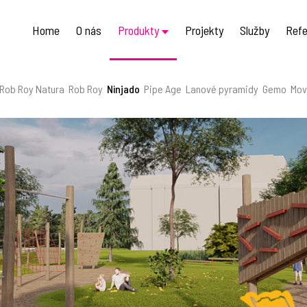
Home
O nás
Produkty
Projekty
Služby
Refe
Rob Roy Natura
Rob Roy
Ninjado
Pipe Age
Lanové pyramidy
Gemo
Mov