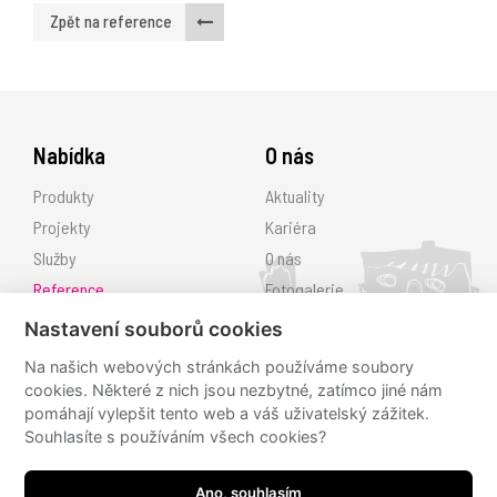
Zpět na reference
Nabídka
O nás
Produkty
Aktuality
Projekty
Kariéra
Služby
O nás
Reference
Fotogalerie
Ke stažení
Nastavení souborů cookies
Kontakt
Na našich webových stránkách používáme soubory
cookies. Některé z nich jsou nezbytné, zatímco jiné nám
Sledujte nás
pomáhají vylepšit tento web a váš uživatelský zážitek.
Souhlasíte s používáním všech cookies?
hřiště.cz
hřiště.cz
Ano, souhlasím