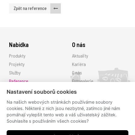
Zpět na reference
Nabídka
O nás
Produkty
Aktuality
Projekty
Kariéra
Služby
O nás
Reference
Fotogalerie
Ke stažení
Nastavení souborů cookies
Kontakt
Na našich webových stránkách používáme soubory
cookies. Některé z nich jsou nezbytné, zatímco jiné nám
Sledujte nás
pomáhají vylepšit tento web a váš uživatelský zážitek.
Souhlasíte s používáním všech cookies?
hřiště.cz
hřiště.cz