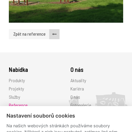
Zpět na reference
Nabídka
O nás
Produkty
Aktuality
Projekty
Kariéra
Služby
O nás
Reference
Fotogalerie
Ke stažení
Nastavení souborů cookies
Kontakt
Na našich webových stránkách používáme soubory
cookies. Některé z nich jsou nezbytné, zatímco jiné nám