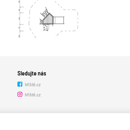
Sledujte nás
hřiště.cz
hřiště.cz