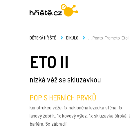
...
Ponto
Frameto
Eto I
DĚTSKÁ HŘIŠTĚ
DIKULO
ETO II
nízká věž se skluzavkou
POPIS HERNÍCH PRVKŮ
konstrukce věže, 1x nakloněná lezecká stěna, 1x
lanový žebřík, 1x kovový výlez, 1x skluzavka široká, 
bariéra, 5x zábradlí