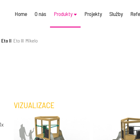
Home
O nás
Produkty
Projekty
Služby
Refe
Eto II
Eto III
Mikelo
VIZUALIZACE
3x