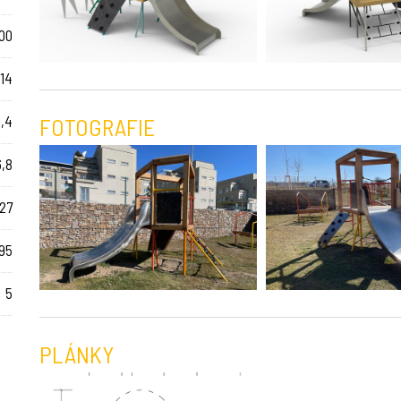
00
14
2,4
FOTOGRAFIE
6,8
27
95
5
PLÁNKY