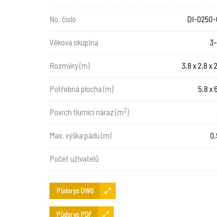
No. číslo
DI-0250-
Věková skupina
3-
Rozměry (m)
3,8 x 2,8 x 
Potřebná plocha (m)
5,8 x 
2
Povrch tlumící náraz (m
)
Max. výška pádu (m)
0,
Počet uživatelů
Půdorys DWG
Půdorys PDF