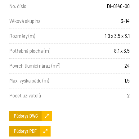
No. číslo
DI-0140-00
Věková skupina
3-14
Rozměry (m)
1,9 x 3,5 x 3,1
Potřebná plocha (m)
8,1 x 3,5
2
Povrch tlumící náraz (m
)
24
Max. výška pádu (m)
1,5
Počet uživatelů
2
Půdorys DWG
Půdorys PDF