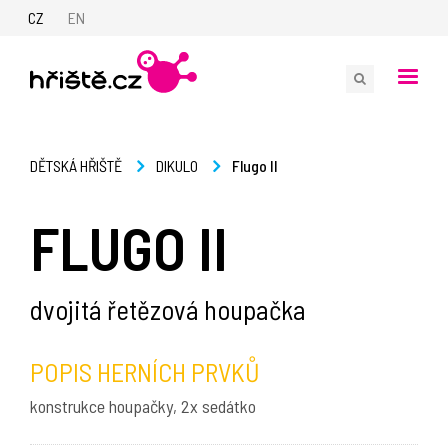
CZ
EN
Flugo II
DĚTSKÁ HŘIŠTĚ
DIKULO
FLUGO II
dvojitá řetězová houpačka
POPIS HERNÍCH PRVKŮ
konstrukce houpačky, 2x sedátko