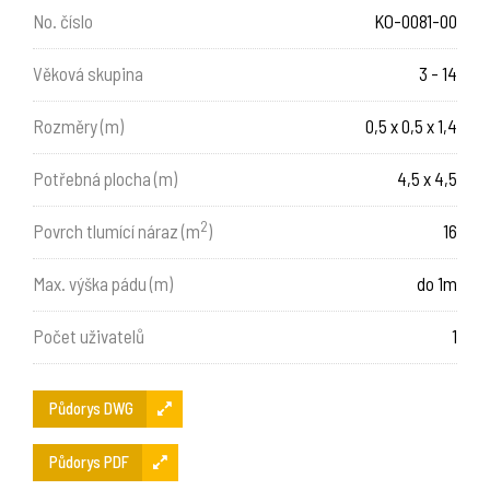
No. číslo
KO-0081-00
Věková skupina
3 - 14
Rozměry (m)
0,5 x 0,5 x 1,4
Potřebná plocha (m)
4,5 x 4,5
2
Povrch tlumící náraz (m
)
16
Max. výška pádu (m)
do 1m
Počet uživatelů
1
Půdorys DWG
Půdorys PDF