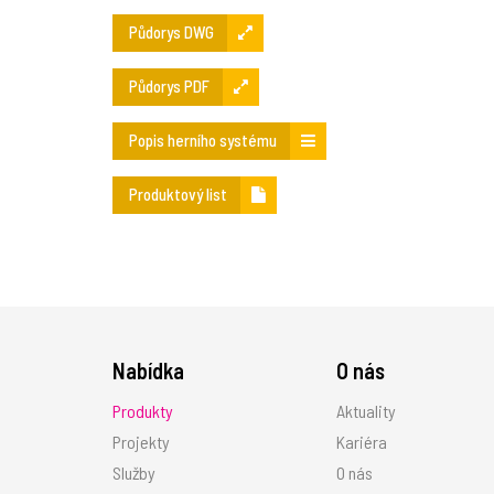
Půdorys DWG
Půdorys PDF
Popis herního systému
Produktový list
Nabídka
O nás
Produkty
Aktuality
Projekty
Kariéra
Služby
O nás