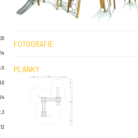
00
FOTOGRAFIE
 14
PLÁNKY
3,5
1,0
64
2,3
12