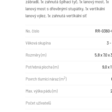
zábradlí, 1x zahnutá šplhací tyč, 1x lanový most, 1x
lanový most s dřevěnými stupátky, 1x vertikální
lanový výlez, 1x zahnutá vertikální síť
No. číslo
RR-0360-
Věková skupina
3 -
Rozměry (m)
5,8 x 7,0 x 
Potřebná plocha (m)
9,0 x 1
2
Povrch tlumící náraz (m
)
Max. výška pádu (m)
Počet uživatelů