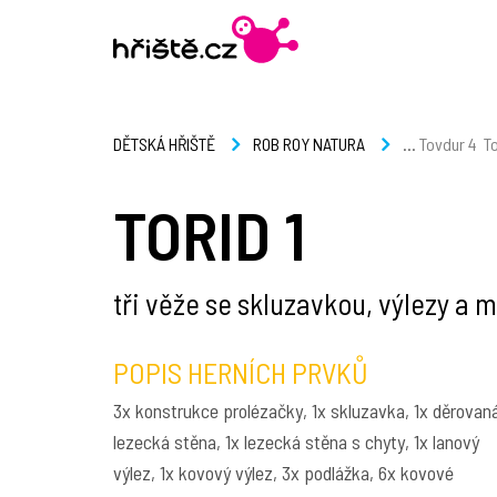
...
Tovdur 4
T
DĚTSKÁ HŘIŠTĚ
ROB ROY NATURA
TORID 1
tři věže se skluzavkou, výlezy a 
POPIS HERNÍCH PRVKŮ
3x konstrukce prolézačky, 1x skluzavka, 1x děrovan
lezecká stěna, 1x lezecká stěna s chyty, 1x lanový
výlez, 1x kovový výlez, 3x podlážka, 6x kovové