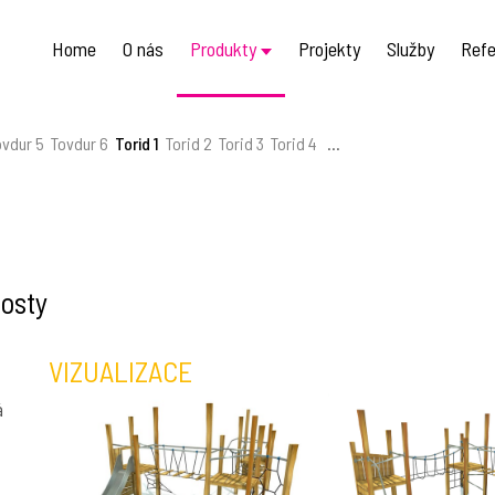
Home
O nás
Produkty
Projekty
Služby
Refe
ovdur 5
Tovdur 6
Torid 1
Torid 2
Torid 3
Torid 4
...
mosty
VIZUALIZACE
á