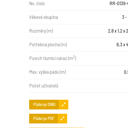
No. číslo
RR-0139-
Věková skupina
3 -
Rozměry (m)
2,8 x 1,2 x 
Potřebná plocha (m)
6,3 x 
2
Povrch tlumící náraz (m
)
Max. výška pádu (m)
0,
Počet uživatelů
Půdorys DWG
Půdorys PDF