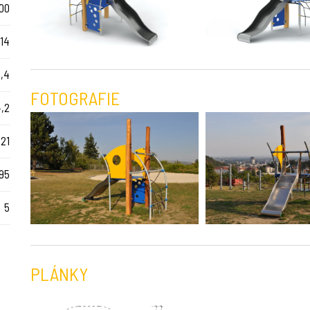
00
 14
2,4
FOTOGRAFIE
4,2
21
95
5
PLÁNKY