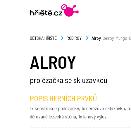
Alroy
Selroy
Mungo
G
DĚTSKÁ HŘIŠTĚ
ROB ROY
ALROY
prolézačka se skluzavkou
POPIS HERNÍCH PRVKŮ
1x konstrukce prolézačky, 1x nerezová skluzavka, 1x
děrované lezecká stěna, 1x lanový výlez