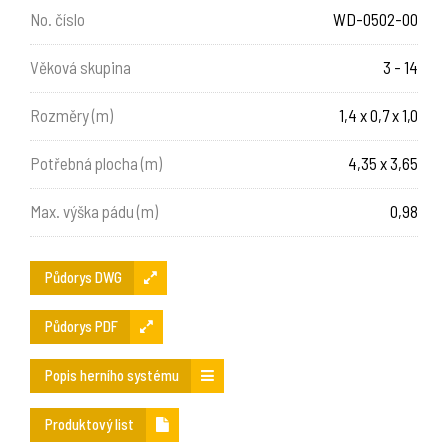
No. číslo
WD-0502-00
Věková skupina
3 - 14
Rozměry (m)
1,4 x 0,7 x 1,0
Potřebná plocha (m)
4,35 x 3,65
Max. výška pádu (m)
0,98
Půdorys DWG
Půdorys PDF
Popis herního systému
Produktový list