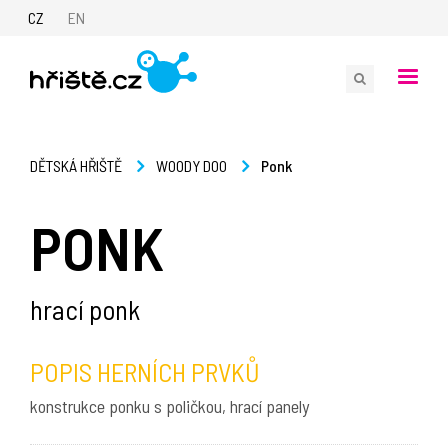
CZ
EN
Ponk
DĚTSKÁ HŘIŠTĚ
WOODY DOO
PONK
hrací ponk
POPIS HERNÍCH PRVKŮ
konstrukce ponku s poličkou, hrací panely