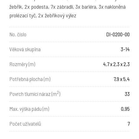
žebřík, 2x podesta, 7x zábradlí, 3x bariéra, 3x nakloněná
prolézací tyč, 2x žebříkový výlez
No. číslo
DI-0200-00
Věková skupina
3-14
Rozměry (m)
4,7 x 2,3 x 2,3
Potřebná plocha (m)
7,9 x 5,4
2
Povrch tlumící náraz (m
)
33
Max. výška pádu (m)
0,95
Počet uživatelů
7