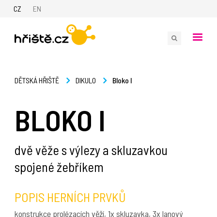
CZ
EN
Bloko I
DĚTSKÁ HŘIŠTĚ
DIKULO
BLOKO I
dvě věže s výlezy a skluzavkou
spojené žebříkem
POPIS HERNÍCH PRVKŮ
konstrukce prolézacích věží, 1x skluzavka, 3x lanový