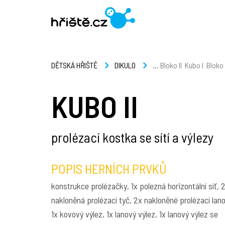
...
Bloko II
Kubo I
Bloko I
DĚTSKÁ HŘIŠTĚ
DIKULO
KUBO II
prolézací kostka se sítí a výlezy
POPIS HERNÍCH PRVKŮ
konstrukce prolézačky, 1x polezná horizontální síť, 
nakloněná prolézací tyč, 2x nakloněné prolézací lano
1x kovový výlez, 1x lanový výlez, 1x lanový výlez se