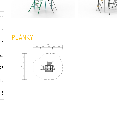
00
14
PLÁNKY
2,9
5,0
23
1,5
5