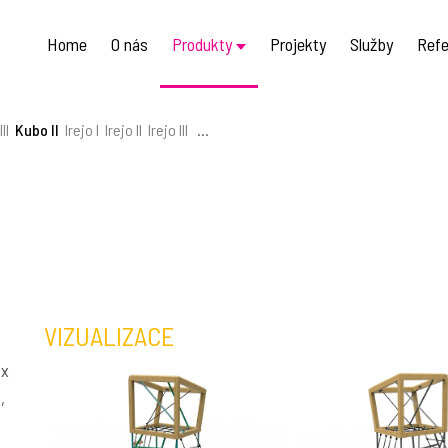
Home
O nás
Produkty
Projekty
Služby
Refe
II
Kubo II
Irejo I
Irejo II
Irejo III
...
VIZUALIZACE
2x
,