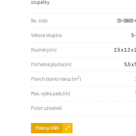
stupátky
No. číslo
DI-0800-
Věková skupina
5-
Rozměry (m)
2,5 x 2,2 x 
Potřebná plocha (m)
5,5 x 
2
Povrch tlumící náraz (m
)
Max. výška pádu (m)
Počet uživatelů
Půdorys DWG