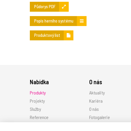
Půdorys PDF
Popis herního systému
Produktový list
Nabídka
O nás
Produkty
Aktuality
Projekty
Kariéra
Služby
O nás
Reference
Fotogalerie
Ke stažení