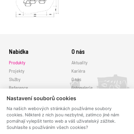
Nabídka
O nás
Produkty
Aktuality
Projekty
Kariéra
Služby
O nás
Reference
Fotogalerie
Ke stažení
Nastavení souborů cookies
Kontakt
Na našich webových stránkách používáme soubory
cookies. Některé z nich jsou nezbytné, zatímco jiné nám
Sledujte nás
pomáhají vylepšit tento web a váš uživatelský zážitek.
Souhlasíte s používáním všech cookies?
hřiště.cz
hřiště.cz