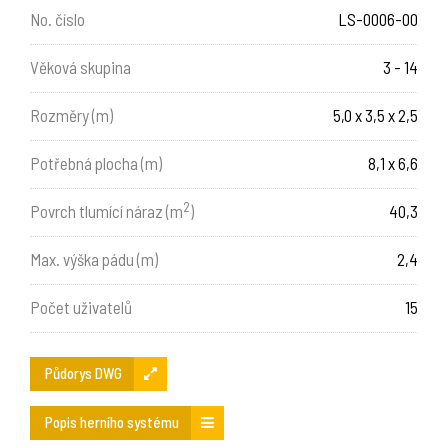
No. číslo
LS-0006-00
Věková skupina
3 - 14
Rozměry (m)
5,0 x 3,5 x 2,5
Potřebná plocha (m)
8,1 x 6,6
2
Povrch tlumící náraz (m
)
40,3
Max. výška pádu (m)
2,4
Počet uživatelů
15
Půdorys DWG
Popis herního systému