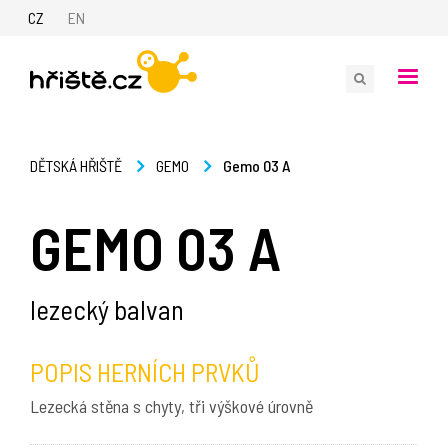
CZ
EN
Gemo 03 A
DĚTSKÁ HŘIŠTĚ
GEMO
GEMO 03 A
lezecký balvan
POPIS HERNÍCH PRVKŮ
Lezecká stěna s chyty, tři výškové úrovně