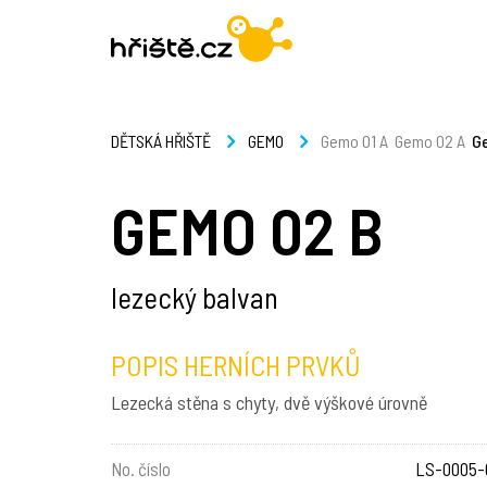
Gemo 01 A
Gemo 02 A
G
DĚTSKÁ HŘIŠTĚ
GEMO
GEMO 02 B
lezecký balvan
POPIS HERNÍCH PRVKŮ
Lezecká stěna s chyty, dvě výškové úrovně
No. číslo
LS-0005-