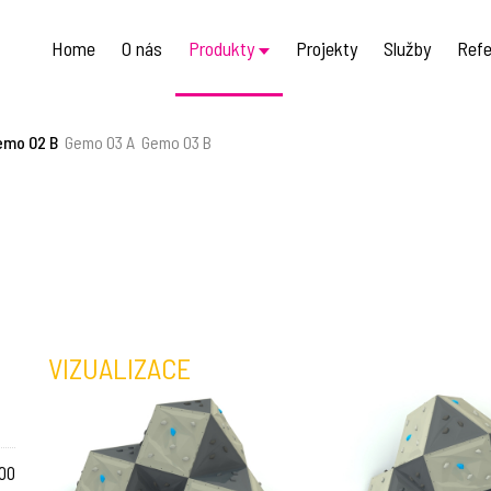
Home
O nás
Produkty
Projekty
Služby
Refe
emo 02 B
Gemo 03 A
Gemo 03 B
VIZUALIZACE
00