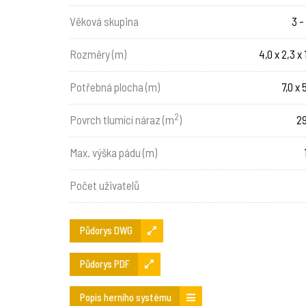
Věková skupina
3 -
Rozměry (m)
4,0 x 2,3 x 
Potřebná plocha (m)
7,0 x 
2
Povrch tlumící náraz (m
)
29
Max. výška pádu (m)
Počet uživatelů
Půdorys DWG
Půdorys PDF
Popis herního systému