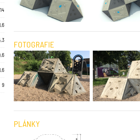
 14
1,6
5,3
FOTOGRAFIE
,6
1,6
9
PLÁNKY