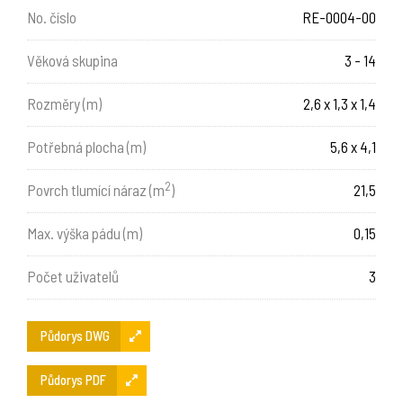
No. číslo
RE-0004-00
Věková skupina
3 - 14
Rozměry (m)
2,6 x 1,3 x 1,4
Potřebná plocha (m)
5,6 x 4,1
2
Povrch tlumící náraz (m
)
21,5
Max. výška pádu (m)
0,15
Počet uživatelů
3
Půdorys DWG
Půdorys PDF