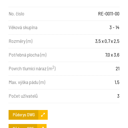
No. číslo
RE-0011-00
Věková skupina
3 - 14
Rozměry (m)
3,5 x 0,7 x 2,5
Potřebná plocha (m)
7,0 x 3,6
2
Povrch tlumící náraz (m
)
21
Max. výška pádu (m)
1,5
Počet uživatelů
3
Půdorys DWG