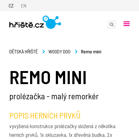
CZ
EN
Remo mini
DĚTSKÁ HŘIŠTĚ
WOODY DOO
REMO MINI
prolézačka - malý remorkér
POPIS HERNÍCH PRVKŮ
vyvýšená konstrukce prolézačky složená z několika
herních prvků, 1x skluzavka, 1x dřevěná budka, 2x