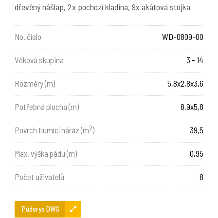
dřevěný nášlap, 2x pochozí kladina, 9x akátová stojka
No. číslo
WD-0809-00
Věková skupina
3 - 14
Rozměry (m)
5,8x2,8x3,6
Potřebná plocha (m)
8,9x5,8
2
Povrch tlumící náraz (m
)
39,5
Max. výška pádu (m)
0,95
Počet uživatelů
8
Půdorys DWG