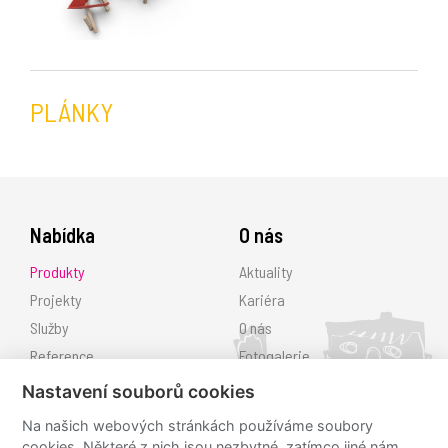
PLÁNKY
Nabídka
O nás
Produkty
Aktuality
Projekty
Kariéra
Služby
O nás
Reference
Fotogalerie
Ke stažení
Nastavení souborů cookies
Kontakt
Na našich webových stránkách používáme soubory
cookies. Některé z nich jsou nezbytné, zatímco jiné nám