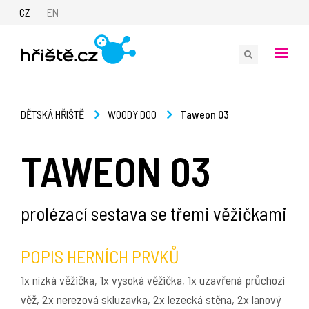
CZ
EN
Taweon 03
DĚTSKÁ HŘIŠTĚ
WOODY DOO
TAWEON 03
prolézací sestava se třemi věžičkami
POPIS HERNÍCH PRVKŮ
1x nízká věžička, 1x vysoká věžička, 1x uzavřená průchozí
věž, 2x nerezová skluzavka, 2x lezecká stěna, 2x lanový