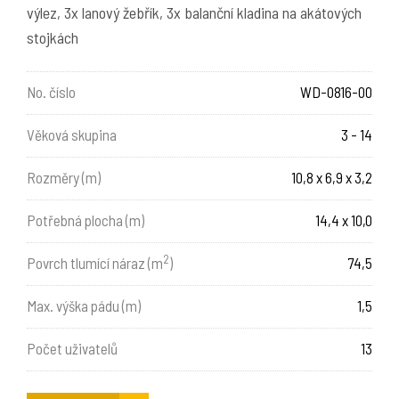
výlez, 3x lanový žebřík, 3x balanční kladina na akátových
stojkách
No. číslo
WD-0816-00
Věková skupina
3 - 14
Rozměry (m)
10,8 x 6,9 x 3,2
Potřebná plocha (m)
14,4 x 10,0
2
Povrch tlumící náraz (m
)
74,5
Max. výška pádu (m)
1,5
Počet uživatelů
13