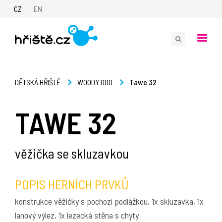
CZ
EN
Tawe 32
DĚTSKÁ HŘIŠTĚ
WOODY DOO
TAWE 32
věžička se skluzavkou
POPIS HERNÍCH PRVKŮ
konstrukce věžičky s pochozí podlážkou, 1x skluzavka, 1x
lanový výlez, 1x lezecká stěna s chyty