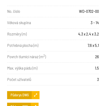
No. číslo
WD-0702-00
Věková skupina
3 - 14
Rozměry (m)
4,3 x 2,4 x 3,2
Potřebná plocha (m)
7,6 x 5,1
2
Povrch tlumící náraz (m
)
26
Max. výška pádu (m)
1,5
Počet uživatelů
3
Půdorys DWG