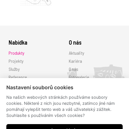
Nabídka
O nás
Produkty
Aktuality
Projekty
Kariéra
Služby
O nás
Reference
Fotogalerie
Ke stažení
Nastavení souborů cookies
Kontakt
Na našich webových stránkách používáme soubory
cookies. Některé z nich jsou nezbytné, zatímco jiné nám
Sledujte nás
pomáhají vylepšit tento web a váš uživatelský zážitek.
Souhlasíte s používáním všech cookies?
hřiště.cz
hřiště.cz