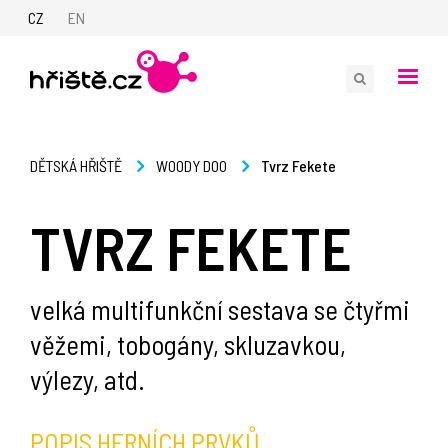
CZ
EN
Tvrz Fekete
DĚTSKÁ HŘIŠTĚ
WOODY DOO
TVRZ FEKETE
velká multifunkční sestava se čtyřmi
věžemi, tobogány, skluzavkou,
výlezy, atd.
POPIS HERNÍCH PRVKŮ