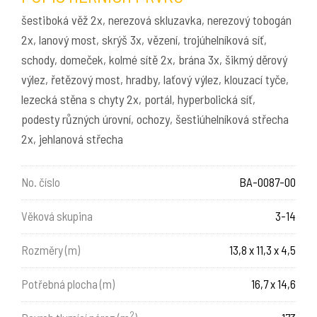
šestiboká věž 2x, nerezová skluzavka, nerezový tobogán
2x, lanový most, skrýš 3x, vězení, trojúhelníková síť,
schody, domeček, kolmé sítě 2x, brána 3x, šikmý děrový
výlez, řetězový most, hradby, laťový výlez, klouzací tyče,
lezecká stěna s chyty 2x, portál, hyperbolická síť,
podesty různých úrovní, ochozy, šestiúhelníková střecha
2x, jehlanová střecha
No. číslo
BA-0087-00
Věková skupina
3-14
Rozměry (m)
13,8 x 11,3 x 4,5
Potřebná plocha (m)
16,7 x 14,6
2