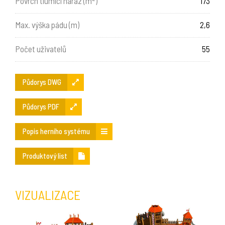
Povrch tlumící náraz (m
)
173
Max. výška pádu (m)
2,6
Počet uživatelů
55
Půdorys DWG
Půdorys PDF
Popis herního systému
Produktový list
VIZUALIZACE