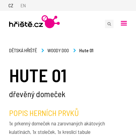
CZ
EN
Hute 01
DĚTSKÁ HŘIŠTĚ
WOODY DOO
HUTE 01
dřevěný domeček
POPIS HERNÍCH PRVKŮ
1x prkenný domeček na zarovnaných akátových
kulatinách, 1x stoleček, 1x kreslící tabule