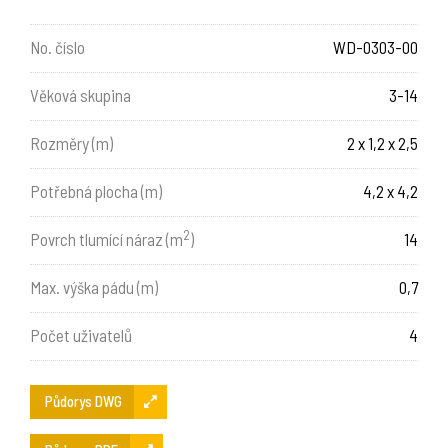
No. číslo
WD-0303-00
Věková skupina
3-14
Rozměry (m)
2 x 1,2 x 2,5
Potřebná plocha (m)
4,2 x 4,2
2
Povrch tlumící náraz (m
)
14
Max. výška pádu (m)
0,7
Počet uživatelů
4
Půdorys DWG