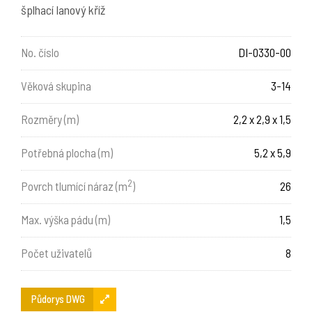
šplhací lanový kříž
No. číslo
DI-0330-00
Věková skupina
3-14
Rozměry (m)
2,2 x 2,9 x 1,5
Potřebná plocha (m)
5,2 x 5,9
2
Povrch tlumící náraz (m
)
26
Max. výška pádu (m)
1,5
Počet uživatelů
8
Půdorys DWG