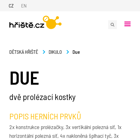
CZ
EN
Due
DĚTSKÁ HŘIŠTĚ
DIKULO
DUE
dvě prolézací kostky
POPIS HERNÍCH PRVKŮ
2x konstrukce prolézačky, 3x vertikální polezná síť, 1x
horizontální polezná síť, 4x nakloněná šplhací tyč, 3x