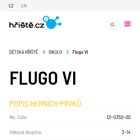
CZ
EN
Flugo VI
DĚTSKÁ HŘIŠTĚ
DIKULO
FLUGO VI
POPIS HERNÍCH PRVKŮ
No. číslo
DI-0350-00
Věková skupina
3-14