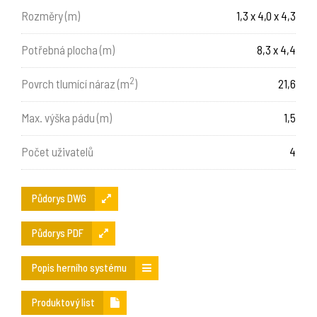
Rozměry (m)
1,3 x 4,0 x 4,3
Potřebná plocha (m)
8,3 x 4,4
2
Povrch tlumící náraz (m
)
21,6
Max. výška pádu (m)
1,5
Počet uživatelů
4
Půdorys DWG
Půdorys PDF
Popis herního systému
Produktový list