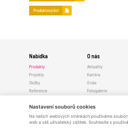
Produktový list
Nabídka
O nás
Produkty
Aktuality
Projekty
Kariéra
Služby
O nás
Reference
Fotogalerie
Ke stažení
Nastavení souborů cookies
Kontakt
Na našich webových stránkách používáme soubory c
JRWN
web a váš uživatelský zážitek. Souhlasíte s použí
made by