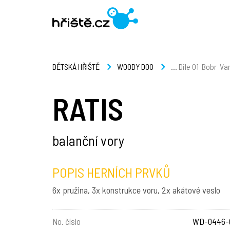
...
Dile 01
Bobr
Va
DĚTSKÁ HŘIŠTĚ
WOODY DOO
RATIS
balanční vory
POPIS HERNÍCH PRVKŮ
6x pružina, 3x konstrukce voru, 2x akátové veslo
No. číslo
WD-0446-