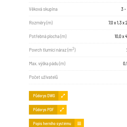
Věková skupina
3 -
Rozměry (m)
7,0 x 1,3 x 
Potřebná plocha (m)
10,0 x 
2
Povrch tlumící náraz (m
)
Max. výška pádu (m)
0,
Počet uživatelů
Půdorys DWG
Půdorys PDF
Popis herního systému