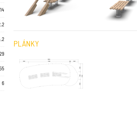
 14
2,2
4,2
PLÁNKY
29
55
6