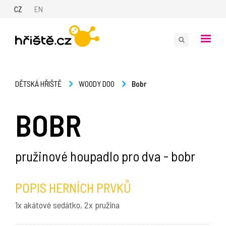
CZ
EN
Bobr
DĚTSKÁ HŘIŠTĚ
WOODY DOO
BOBR
pružinové houpadlo pro dva - bobr
POPIS HERNÍCH PRVKŮ
1x akátové sedátko, 2x pružina