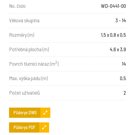
No. číslo
WD-0441-00
Věková skupina
3 - 14
Rozměry (m)
1,5 x 0,8 x 0,5
Potřebná plocha (m)
4,6 x 3,9
2
Povrch tlumící náraz (m
)
14
Max. výška pádu (m)
0,5
Počet uživatelů
2
Půdorys DWG
Půdorys PDF